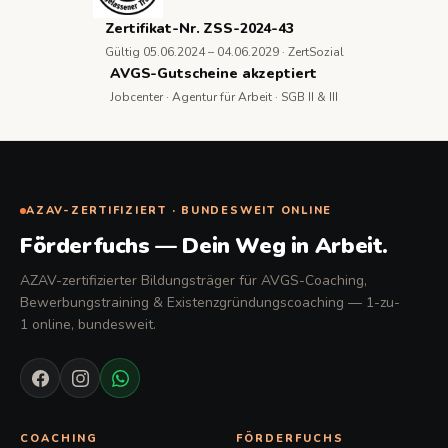
Zertifikat-Nr. ZSS-2024-43
Gültig 05.06.2024 – 04.06.2029 · ZertSozial
AVGS-Gutscheine akzeptiert
Jobcenter · Agentur für Arbeit · SGB II & III
AZAV-ZERTIFIZIERT · BUNDESWEIT ONLINE
Förderfuchs — Dein Weg in Arbeit.
AZAV-zertifizierter Bildungsträger für AVGS-Coaching,
Bewerbungstraining & Existenzgründungscoaching — 1-zu-
1 online, bundesweit.
COACHING
FÖRDERFUCHS