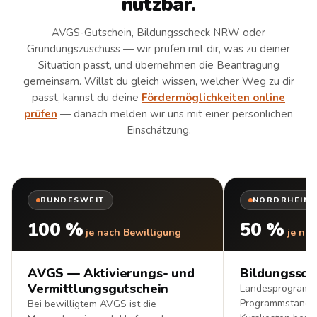
nutzbar.
AVGS-Gutschein, Bildungsscheck NRW oder
Gründungszuschuss — wir prüfen mit dir, was zu deiner
Situation passt, und übernehmen die Beantragung
gemeinsam. Willst du gleich wissen, welcher Weg zu dir
passt, kannst du deine
Fördermöglichkeiten online
prüfen
— danach melden wir uns mit einer persönlichen
Einschätzung.
BUNDESWEIT
NORDRHEIN-
100 %
50 %
je nach Bewilligung
je nac
AVGS — Aktivierungs- und
Bildungssch
Vermittlungsgutschein
Landesprogramm
Programmstand 
Bei bewilligtem AVGS ist die