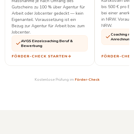
Kurskosten beruf
Massnahme je nach Umfang des
bis 500 € pro Bi
Gutscheins zu 100 % über Agentur für
bei einer anerka
Arbeit oder Jobcenter gedeckt — kein
in NRW. Vorausse
Eigenanteil. Voraussetzung ist ein
NRW.
Bezug zur Agentur für Arbeit bzw. zum
Jobcenter.
Coaching mit
Anrechnung
AVGS Einzelcoaching Beruf &
Bewerbung
FÖRDER-CHECK STARTEN
→
FÖRDER-CHEC
Kostenlose Prüfung im
Förder-Check