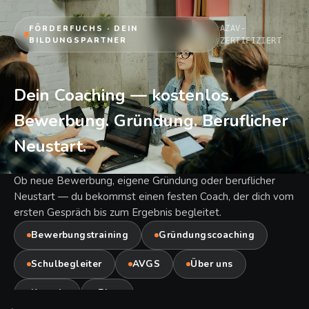
FÖRDERFUCHS · DEIN
AZAV-
BILDUNGSPARTNER
ZERTIFIZIERT
Dein
Coaching
—
kostenlos
.
Bewerbung.
Gründung.
Beruflicher
Neustart.
Ob neue Bewerbung, eigene Gründung oder beruflicher
Neustart — du bekommst einen festen Coach, der dich vom
ersten Gespräch bis zum Ergebnis begleitet.
Bewerbungstraining
Gründungscoaching
Schulbegleiter
AVGS
Über uns
Kontakt
Blog