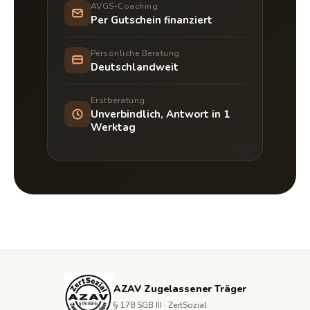
AVGS-Coaching
Per Gutschein finanziert
Persönliche Beratung
Deutschlandweit
Erstberatung
Unverbindlich, Antwort in 1
Werktag
AZAV Zugelassener Träger
§ 178 SGB III · ZertSozial