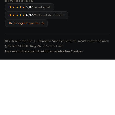
BEWERTUNGEN
5,0
ProvenExpert
★★★★★
4,97
Wer kennt den Besten
★★★★★
Bei Google bewerten →
© 2026 Förderfuchs · Inhaberin Nina Schuchardt · AZAV-zertifiziert nach
§ 176 ff. SGB III · Reg.-Nr. ZSS-2024-43
Impressum
Datenschutz
AGB
Barrierefreiheit
Cookies