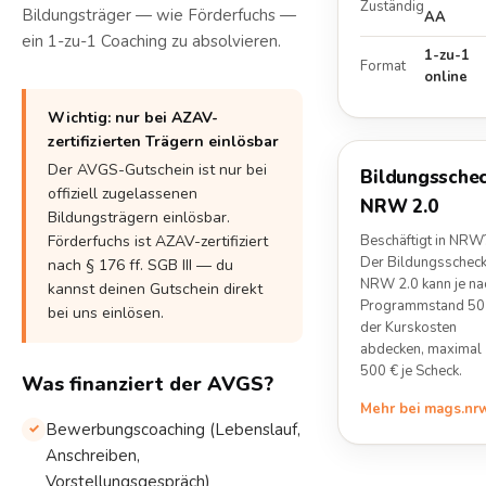
Zuständig
Bildungsträger — wie Förderfuchs —
AA
ein 1-zu-1 Coaching zu absolvieren.
1-zu-1
Format
online
Wichtig: nur bei AZAV-
zertifizierten Trägern einlösbar
Der AVGS-Gutschein ist nur bei
Bildungssche
offiziell zugelassenen
NRW 2.0
Bildungsträgern einlösbar.
Förderfuchs ist AZAV-zertifiziert
Beschäftigt in NRW
Der Bildungsschec
nach § 176 ff. SGB III — du
NRW 2.0 kann je na
kannst deinen Gutschein direkt
Programmstand 5
bei uns einlösen.
der Kurskosten
abdecken, maximal
500 € je Scheck.
Was finanziert der AVGS?
Mehr bei mags.nr
Bewerbungscoaching (Lebenslauf,
Anschreiben,
Vorstellungsgespräch)